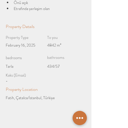
Önü açık
Etrafında yerleşim olan
Property Details
Property Type
To you
February 16, 2025
4842 m²
bedrooms
bathrooms
Tarla
434/57
Kaks (Emsal)
-
Property Location
Fatih, Çatalca/İstanbul, Türkiye