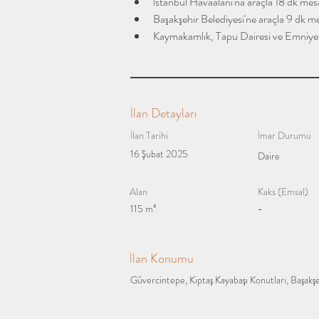
İstanbul Havaalanı'na araçla 18 dk me
Başakşehir Belediyesi'ne araçla 9 dk 
Kaymakamlık, Tapu Dairesi ve Emniye
İlan Detayları
İlan Tarihi
İmar Durumu
16 Şubat 2025
Daire
Alan
Kaks (Emsal)
115 m²
-
İlan Konumu
Güvercintepe, Kiptaş Kayabaşı Konutları, Başakşe