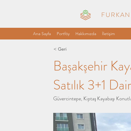
FURKAN
Ana Sayfa
Portföy
Hakkımızda
İletişim
< Geri
Başakşehir Kaya
Satılık 3+1 Dai
Güvercintepe, Kiptaş Kayabaşı Konutlar