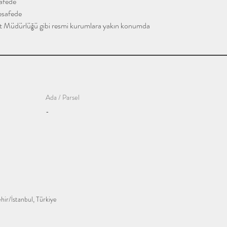
safede
mesafede
t Müdürlüğü gibi resmi kurumlara yakın konumda
Ada / Parsel
-
hir/İstanbul, Türkiye