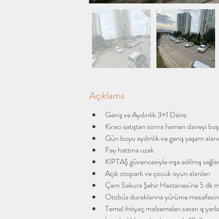
Açıklama
Geniş ve Aydınlık 3+1 Daire
Kiracı satıştan sonra hemen daireyi boşa
Gün boyu aydınlık ve geniş yaşam alanı
Fay hattına uzak
KİPTAŞ güvencesiyle inşa edilmiş sağla
Açık otopark ve çocuk oyun alanları
Çam Sakura Şehir Hastanesi'ne 5 dk 
Otobüs duraklarına yürüme mesafesi
Temel ihtiyaç malzemeleri satan iş yer