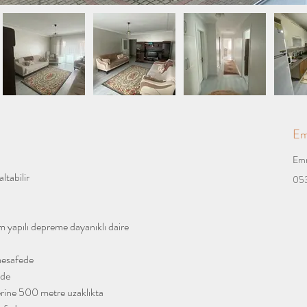
Em
Emr
ltabilir
053
m yapılı depreme dayanıklı daire
mesafede
nde
lerine 500 metre uzaklıkta