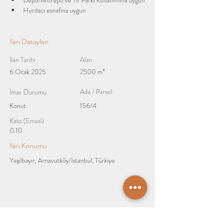
Depo/Antrepo ve Tır Parkı Kullanımına uygun
Hurdacı esnafına uygun
İlan Detayları
İlan Tarihi
Alan
6 Ocak 2025
2500 m²
İmar Durumu
Ada / Parsel
Konut
156/4
Kaks (Emsal)
0.10
İlan Konumu
Yeşilbayır, Arnavutköy/İstanbul, Türkiye